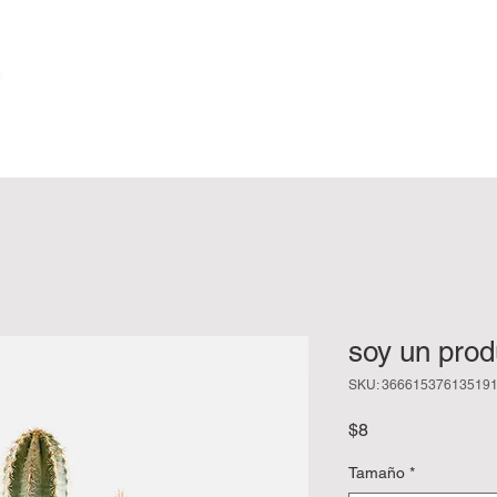
soy un prod
SKU: 36661537613519
Precio
$8
Tamaño
*