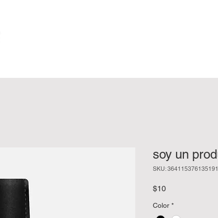
soy un prod
SKU: 36411537613519
Precio
$10
Color
*